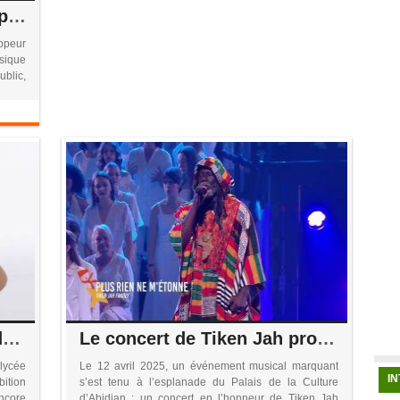
Concert au stade Félix Houphouët Boigny : 40 ans après Alpha Blondy, Didi B rentre dans l’histoire
appeur
usique
ublic,
Halu, la lycéenne qui rêve de régner sur le rap ivoirien
Le concert de Tiken Jah produit par Yodé et Siro validé par les artistes « engagés »
lycée
Le 12 avril 2025, un événement musical marquant
I
ition
s’est tenu à l’esplanade du Palais de la Culture
ncore
d’Abidjan : un concert en l’honneur de Tiken Jah