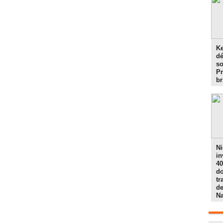
Ke
d
so
Pr
br
Ni
in
40
do
tr
de
N