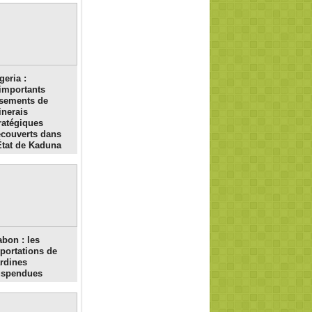
geria :
importants
sements de
nerais
ratégiques
couverts dans
État de Kaduna
bon : les
portations de
rdines
uspendues