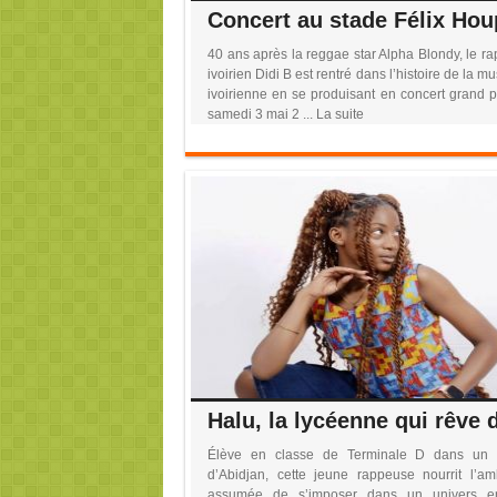
40 ans après la reggae star Alpha Blondy, le r
ivoirien Didi B est rentré dans l’histoire de la m
ivoirienne en se produisant en concert grand p
samedi 3 mai 2 ... La suite
Élève en classe de Terminale D dans un 
d’Abidjan, cette jeune rappeuse nourrit l’amb
assumée de s’imposer dans un univers e