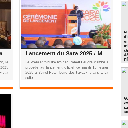
Ni
d’
gi
mi
st
Culture/ Angélique Kidjo, Kaaris, Himra et Smarty sur la scène du Femua 17 en avril
Lancement du Sara 2025 / Mambé appelle à une utilisation accrue de l’IA pour booster le secteur agricole
dé
l’
o, le
Le Premier ministre ivoirien Robert Beugré Mambé a
 2025
procédé au lancement officiel ce mardi 18 février
 et à
2025 à Sofitel Hôtel Ivoire des travaux relatifs ... La
suite
Ga
ex
sa
s