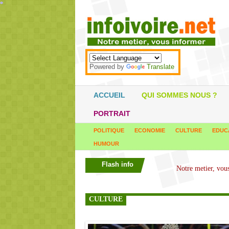
*
*
*
*
*
*
*
*
*
*
*
*
*
*
*
*
*
*
*
*
*
*
*
*
*
*
*
*
*
*
*
*
*
*
*
*
Powered by
Translate
ACCUEIL
QUI SOMMES NOUS ?
PORTRAIT
POLITIQUE
ECONOMIE
CULTURE
EDUC
HUMOUR
Flash info
CULTURE