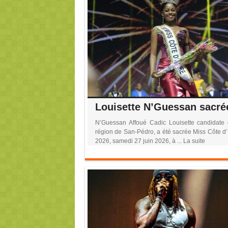
N’Guessan Affoué Cadic Louisette candidate 
région de San-Pédro, a été sacrée Miss Côte d’
2026, samedi 27 juin 2026, à ... La suite