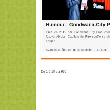
Créé en 2015 par Gondwana-City Production
festival Abidjan Capitale du Rire souffle sa d
bougie.
Avant la célébration de cette dixièm ... La suite
De 1 à 10 sur 950