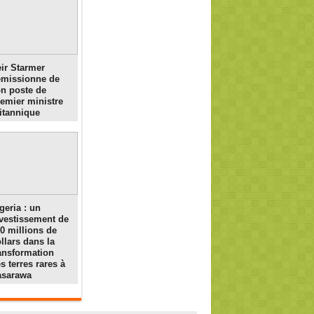
ir Starmer
émissionne de
n poste de
emier ministre
itannique
geria : un
vestissement de
0 millions de
llars dans la
ansformation
s terres rares à
asarawa