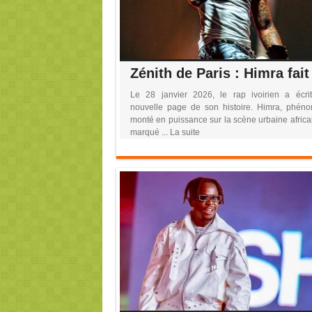
Le 28 janvier 2026, le rap ivoirien a écri
nouvelle page de son histoire. Himra, phén
monté en puissance sur la scène urbaine africa
marqué ... La suite