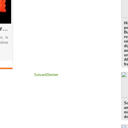
Hi
Humour : Gondwana-City Productions célèbre les dix ans de Abidjan Capitale du Rire
po
Bu
r
s, le
re
ixième
di
av
un
Af
f
Suivant
Dernier
So
an
mi
do