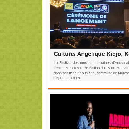
Le Festival des musiques urbaines d’Anoumab
Femua sera à sa 17e édition du 15 au 20 avril
dans son fief d’Anoumabo, commune de Marcory
l’Injs L ... La suite