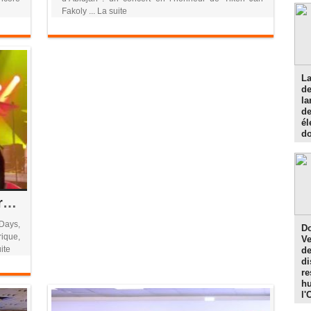
Fakoly ... La suite
La
d
la
de
él
do
La Côte d’Ivoire à l’honneur des African Cinema Days à Paris
Days,
Do
ique,
Ve
ite
de
di
re
hu
l'