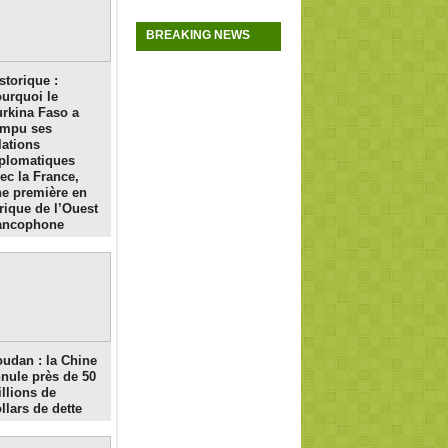
BREAKING NEWS
storique :
urquoi le
rkina Faso a
ompu ses
lations
plomatiques
ec la France,
e première en
rique de l’Ouest
rancophone
udan : la Chine
nule près de 50
llions de
llars de dette