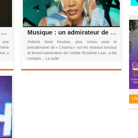
Zénith de Paris : Himra fait sensation et décroche son 1er disque d’or Snep
Musique : un admirateur de Roseline Layo écope d’un an de prison pour harcèlement envers Josey
t une
Antoine Aimé Koudou, plus connu sous le
omène
pseudonyme de « Charma » sur les réseaux sociaux
ine, a
et fervent admirateur de l’artiste Roseline Layo, a été
condam ... La suite
LI