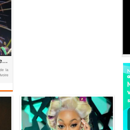
Louisette N’Guessan sacrée Miss Côte d’Ivoire 2026, San Pedro décroche sa première couronne
de la
Ivoire