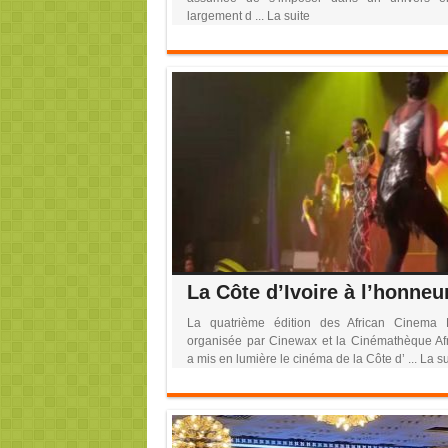
largement d ... La suite
La quatrième édition des African Cinema 
organisée par Cinewax et la Cinémathèque Afr
a mis en lumière le cinéma de la Côte d’ ... La su