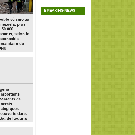
BREAKING NEWS
uble séisme au
nezuela: plus
 50 000
sparus, selon le
sponsable
manitaire de
ONU
geria :
importants
sements de
nerais
ratégiques
couverts dans
État de Kaduna