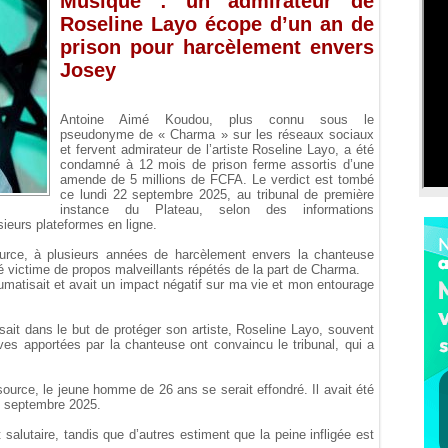
Musique : un admirateur de
Roseline Layo écope d’un an de
prison pour harcèlement envers
Josey
Antoine Aimé Koudou, plus connu sous le
pseudonyme de « Charma » sur les réseaux sociaux
et fervent admirateur de l’artiste Roseline Layo, a été
condamné à 12 mois de prison ferme assortis d’une
amende de 5 millions de FCFA. Le verdict est tombé
ce lundi 22 septembre 2025, au tribunal de première
instance du Plateau, selon des informations
sieurs plateformes en ligne.
ource, à plusieurs années de harcèlement envers la chanteuse
té victime de propos malveillants répétés de la part de Charma.
aumatisait et avait un impact négatif sur ma vie et mon entourage
sait dans le but de protéger son artiste, Roseline Layo, souvent
ves apportées par la chanteuse ont convaincu le tribunal, qui a
ource, le jeune homme de 26 ans se serait effondré. Il avait été
12 septembre 2025.
 salutaire, tandis que d’autres estiment que la peine infligée est