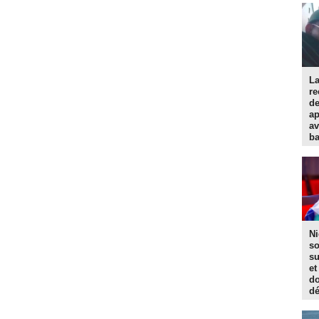
La
re
d
ap
av
ba
Ni
so
su
et
do
dé