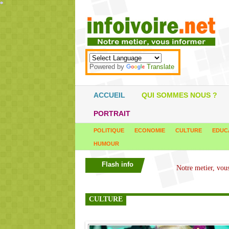
*
*
*
*
*
*
*
*
*
*
*
*
*
*
*
*
*
*
*
*
*
*
*
*
*
*
*
*
*
*
*
*
*
*
*
*
Powered by
Translate
ACCUEIL
QUI SOMMES NOUS ?
PORTRAIT
POLITIQUE
ECONOMIE
CULTURE
EDUC
HUMOUR
Flash info
CULTURE