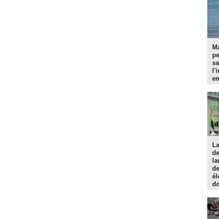
Ma
p
sa
l'
em
La
d
la
de
él
do