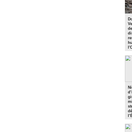
Do
Ve
de
di
re
hu
l'
Ni
d’
gi
mi
st
dé
l’