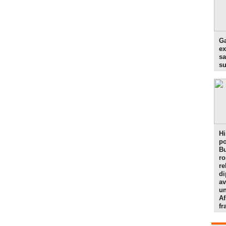
Ga
ex
sa
s
Hi
po
Bu
r
re
di
av
un
Af
f