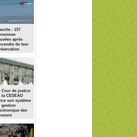
nche : 157
ersonnes
uvées après
incendie de leur
barcation
 Cour de justice
e la CEDEAO
nce son système
 gestion
ectronique des
ssiers