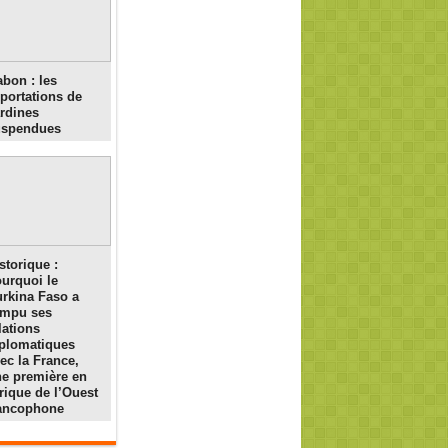
bon : les
portations de
rdines
uspendues
storique :
urquoi le
rkina Faso a
ompu ses
lations
plomatiques
ec la France,
e première en
rique de l’Ouest
rancophone