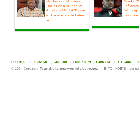
Manifeste du Mouvement
Mondial 2
Trait d'Union Houphouët-
Faé après 
Gbagbo (M.TdU H-G) pour
l’Allemag
la Souveraineté, la Cohési
perdu ave
...
POLITIQUE
ECONOMIE
CULTURE
EDUCATION
TOURISME
RELIGION
S
© 2014 Copyright
Tous droits reservés infoivoire.net
. INFO-IVOIRE n'est pas 