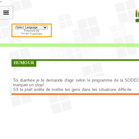
*
*
*
*
*
*
*
*
*
*
*
*
*
*
*
*
*
*
*
*
*
*
*
*
*
*
*
*
*
*
*
*
*
*
*
*
☰
Powered by
Translate
HUMOUR
Toi diarrhée je te demande d'agir selon le programme de la SODEC
marquer un stop!
S'il te plaît arrête de mettre les gens dans les situations difficile.