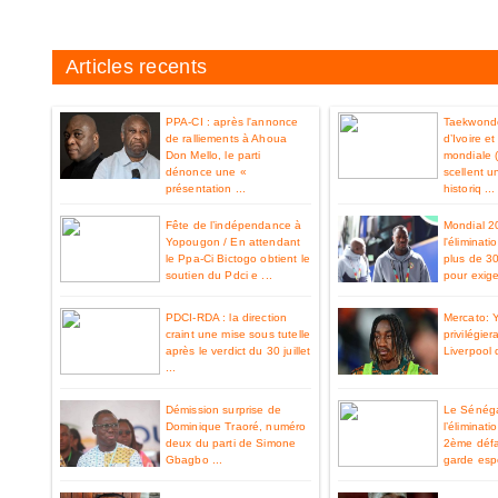
Articles recents
PPA-CI : après l'annonce
Taekwondo
de ralliements à Ahoua
d’Ivoire e
Don Mello, le parti
mondiale 
dénonce une «
scellent u
présentation ...
historiq ...
Fête de l’indépendance à
Mondial 2
Yopougon / En attendant
l'éliminat
le Ppa-Ci Bictogo obtient le
plus de 3
soutien du Pdci e ...
pour exiger
PDCI-RDA : la direction
Mercato: 
craint une mise sous tutelle
privilégier
après le verdict du 30 juillet
Liverpool 
...
Démission surprise de
Le Sénéga
Dominique Traoré, numéro
l’éliminat
deux du parti de Simone
2ème défa
Gbagbo ...
garde espo