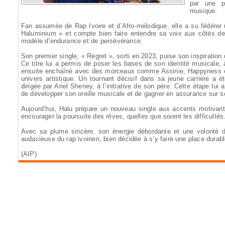
par une pa
musique.
Fan assumée de Rap Ivoire et d’Afro-mélodique, elle a su fédére
Haluminium » et compte bien faire entendre sa voix aux côtés de
modèle d’endurance et de persévérance.
Son premier single, « Regret », sorti en 2023, puise son inspiratio
Ce titre lui a permis de poser les bases de son identité musicale, à
ensuite enchaîné avec des morceaux comme Assinie, Happyness et M
univers artistique. Un tournant décisif dans sa jeune carrière a été
dirigée par Ariel Sheney, à l’initiative de son père. Cette étape lui
de développer son oreille musicale et de gagner en assurance sur s
Aujourd’hui, Halu prépare un nouveau single aux accents motivants
encourager la poursuite des rêves, quelles que soient les difficultés
Avec sa plume sincère, son énergie débordante et une volonté de
audacieuse du rap ivoirien, bien décidée à s’y faire une place durabl
(AIP)