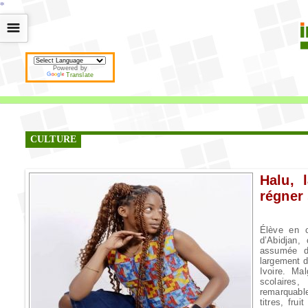
*
*
*
*
*
*
*
*
*
*
*
*
*
*
*
*
*
*
*
*
*
*
*
*
*
*
*
*
*
*
*
*
*
*
*
*
☰
Powered by
Translate
CULTURE
Halu, 
régner 
Élève en 
d’Abidjan, 
assumée d
largement d
Ivoire. Ma
scolaire
remarquabl
titres, frui