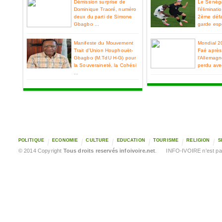
Démission surprise de
Le Sénéga
Dominique Traoré, numéro
l’éliminat
deux du parti de Simone
2ème défa
Gbagbo ...
garde espo
Manifeste du Mouvement
Mondial 2
Trait d'Union Houphouët-
Faé après 
Gbagbo (M.TdU H-G) pour
l’Allemag
la Souveraineté, la Cohési
perdu ave
...
POLITIQUE
ECONOMIE
CULTURE
EDUCATION
TOURISME
RELIGION
S
© 2014 Copyright
Tous droits reservés infoivoire.net
. INFO-IVOIRE n'est pas 