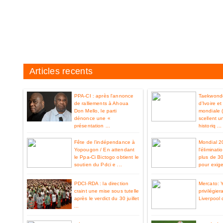
Articles recents
PPA-CI : après l'annonce
Taekwondo
de ralliements à Ahoua
d’Ivoire e
Don Mello, le parti
mondiale 
dénonce une «
scellent u
présentation ...
historiq ...
Fête de l’indépendance à
Mondial 2
Yopougon / En attendant
l'éliminat
le Ppa-Ci Bictogo obtient le
plus de 3
soutien du Pdci e ...
pour exiger
PDCI-RDA : la direction
Mercato: 
craint une mise sous tutelle
privilégier
après le verdict du 30 juillet
Liverpool 
...