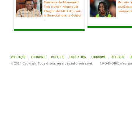
Manifeste du Mouvement
Mercato: 
Trait d'Union Houphouët-
privilégier
Gbagbo (M.TdU H-G) pour
Liverpool 
la Souveraineté, la Cohési
...
POLITIQUE
ECONOMIE
CULTURE
EDUCATION
TOURISME
RELIGION
S
© 2014 Copyright
Tous droits reservés infoivoire.net
. INFO-IVOIRE n'est pas 