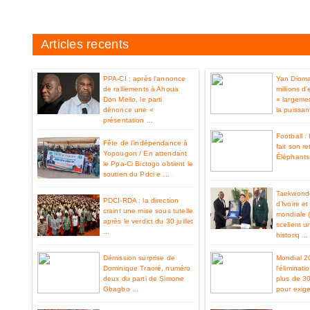
Articles recents
PPA-CI : après l'annonce
Yan Diom
de ralliements à Ahoua
millions d
Don Mello, le parti
« largemen
dénonce une «
la puissan
présentation ...
Football 
Fête de l’indépendance à
fait son re
Yopougon / En attendant
Éléphants 
le Ppa-Ci Bictogo obtient le
soutien du Pdci e ...
Taekwondo
PDCI-RDA : la direction
d’Ivoire e
craint une mise sous tutelle
mondiale 
après le verdict du 30 juillet
scellent u
...
historiq ...
Démission surprise de
Mondial 2
Dominique Traoré, numéro
l'éliminat
deux du parti de Simone
plus de 3
Gbagbo ...
pour exiger