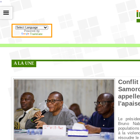
*
*
*
*
*
*
*
*
*
*
*
*
*
*
*
*
*
*
*
*
*
*
*
*
*
*
*
*
*
*
*
*
*
*
*
*
☰
Powered by
Translate
A LA UNE
Confli
Samor
appel
l'apai
Le préside
Bruno Nab
population
à la violen
résoudre le 