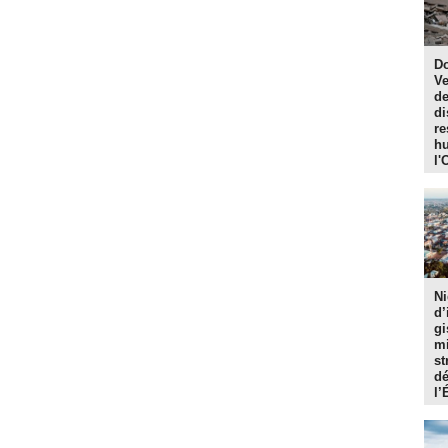
Do
Ve
de
di
re
hu
l'
Ni
d’
gi
mi
st
dé
l’