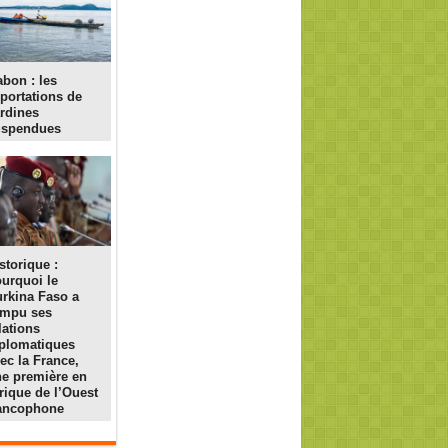
bon : les
portations de
rdines
uspendues
storique :
urquoi le
rkina Faso a
ompu ses
lations
plomatiques
ec la France,
e première en
rique de l’Ouest
rancophone