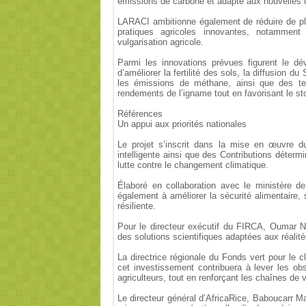
émissions de carbone et adapté aux nouvelles c
LARACI ambitionne également de réduire de pl
pratiques agricoles innovantes, notamment l
vulgarisation agricole.
Parmi les innovations prévues figurent le d
d’améliorer la fertilité des sols, la diffusion d
les émissions de méthane, ainsi que des te
rendements de l’igname tout en favorisant le s
Références
Un appui aux priorités nationales
Le projet s’inscrit dans la mise en œuvre du
intelligente ainsi que des Contributions déterm
lutte contre le changement climatique.
Élaboré en collaboration avec le ministère d
également à améliorer la sécurité alimentaire, s
résiliente.
Pour le directeur exécutif du FIRCA, Oumar N
des solutions scientifiques adaptées aux réalité
La directrice régionale du Fonds vert pour le c
cet investissement contribuera à lever les ob
agriculteurs, tout en renforçant les chaînes de v
Le directeur général d’AfricaRice, Baboucarr Ma