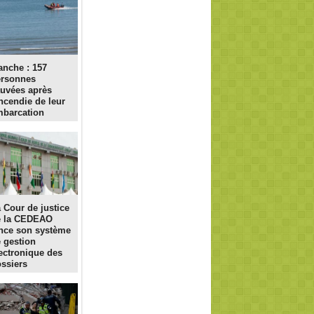
nche : 157
ersonnes
uvées après
incendie de leur
barcation
 Cour de justice
e la CEDEAO
nce son système
 gestion
ectronique des
ssiers