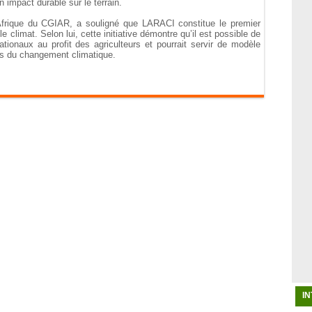
 impact durable sur le terrain.
’Afrique du CGIAR, a souligné que LARACI constitue le premier
 climat. Selon lui, cette initiative démontre qu’il est possible de
tionaux au profit des agriculteurs et pourrait servir de modèle
fis du changement climatique.
I