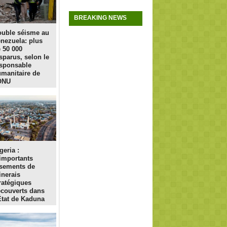
BREAKING NEWS
uble séisme au
nezuela: plus
 50 000
sparus, selon le
sponsable
manitaire de
ONU
geria :
importants
sements de
nerais
ratégiques
couverts dans
État de Kaduna