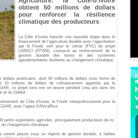
Agriculture: la Côte-d’Ivoire
obtient 50 millions de dollars
pour renforcer la résilience
climatique des producteurs
La Côte d’Ivoire franchit une nouvelle étape dans le
financement de l’agriculture durable avec l’approbation
par le Fonds vert pour le climat (FVC) du projet
LARACI (FP304), consacré au renforcement de la
gestion durable des terres et des systèmes
agroalimentaires résilients au changement climatique.
e dollars américains, dont 40 millions de dollars sous forme de
t 10 millions de dollars de cofinancement apportés par le
CGIAR, ce projet sera mis en œuvre pendant cinq ans dans les
Mé et du Gbêkê.
uvernement de Côte d’Ivoire, le Fonds interprofessionnel pour la
 CGIAR, avec l’appui d’AfricaRice.
00 petits exploitants agricoles, principalement producteurs de riz,
 du changement climatique.
es seront placés sous un régime de gestion durable, à faibles