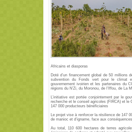
Africains et diasporas
Doté d’un financement global de 50 millions d
subvention du Fonds vert pour le climat e
gouvernement ivoirien et les partenaires du 
régions du N’Zi, du Moronou, de l’Iffou, de La 
L’initiative est portée conjointement par le go
recherche et le conseil agricoles (FIRCA) et le
147 000 producteurs bénéficiaires
Le projet vise à renforcer la résilience de 147 0
de manioc et d’igname, face aux conséquences
Au total, 110 600 hectares de terres agricol