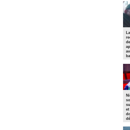
La
re
d
ap
av
ba
Ni
so
su
et
do
dé