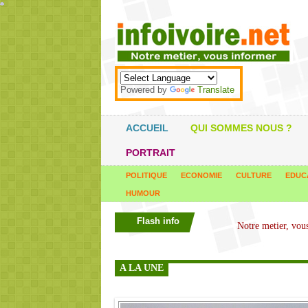
*
*
*
*
*
*
*
*
*
*
*
*
*
*
*
*
*
*
*
*
*
*
*
*
*
*
*
*
*
*
*
*
*
*
*
*
Powered by
Translate
ACCUEIL
QUI SOMMES NOUS ?
PORTRAIT
POLITIQUE
ECONOMIE
CULTURE
EDUC
HUMOUR
Flash info
A LA UNE