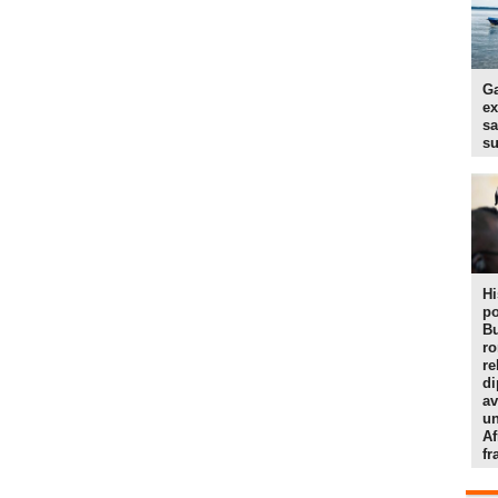
Ga
ex
sa
s
Hi
po
Bu
r
re
di
av
un
Af
f