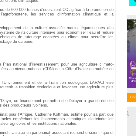
onditions climatiques.
us de 600 000 tonnes d’équivalent CO₂ grâce à la promotion de
’agroforesterie, les services d’information climatique et la
éveloppement de la culture associée manioc-légumineuses afin
u Système de riziculture intensive pour économiser l’eau et réduire
chniques de tuteurage adaptées au climat pour accroître les
tockage du carbone.
 Plan national d’investissement pour une agriculture climato-
inées au niveau national (CDN) de la Côte d’Ivoire en matière de
e l’Environnement et de la Transition écologique, LARACI vise
outenir la transition écologique et favoriser une agriculture plus
LI
’Diaye, ce financement permettra de déployer à grande échelle
s des producteurs ivoiriens.
limat pour l’Afrique, Catherine Koffman, estime pour sa part que
stacles empêchant les financements climatiques d’atteindre les
aleur agricoles et les institutions nationales.
nneh, a salué un partenariat associant recherche scientifique et