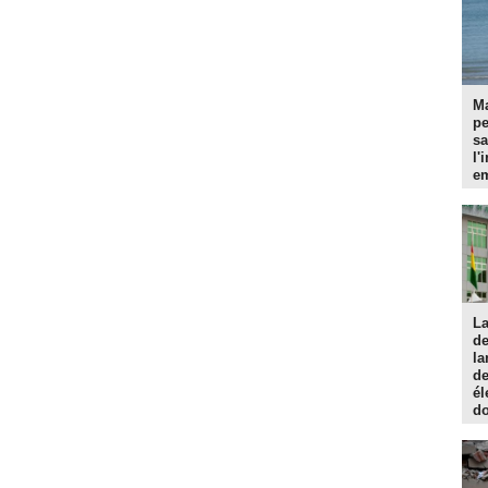
Ma
p
sa
l'
em
La
d
la
de
él
do