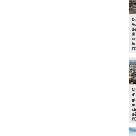
Do
Ve
de
di
re
hu
l'
Ni
d’
gi
mi
st
dé
l’