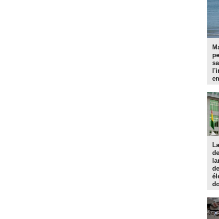
Ma
p
sa
l'
em
La
d
la
de
él
do