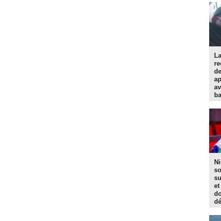
La
re
d
ap
av
ba
Ni
so
su
et
do
dé