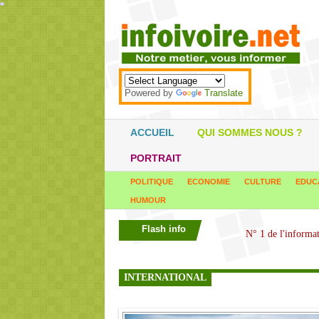
*
*
*
*
*
*
*
*
*
*
*
*
*
*
*
*
*
*
*
*
*
*
*
*
*
*
*
*
*
*
*
*
*
*
*
*
Powered by
Translate
ACCUEIL
QUI SOMMES NOUS ?
PORTRAIT
POLITIQUE
ECONOMIE
CULTURE
EDUC
HUMOUR
Flash info
INTERNATIONAL