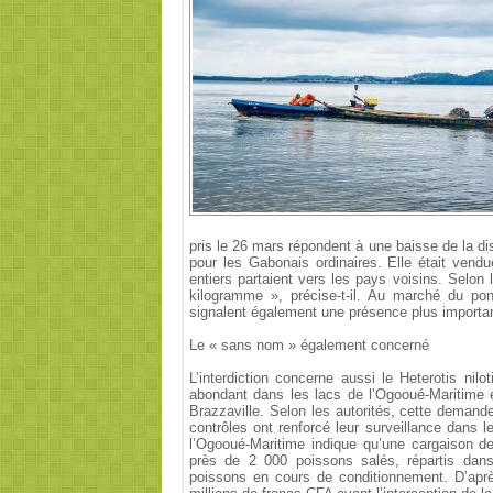
pris le 26 mars répondent à une baisse de la disp
pour les Gabonais ordinaires. Elle était vend
entiers partaient vers les pays voisins. Selon 
kilogramme », précise-t-il. Au marché du p
signalent également une présence plus importan
Le « sans nom » également concerné
L’interdiction concerne aussi le Heterotis n
abondant dans les lacs de l’Ogooué-Maritime 
Brazzaville. Selon les autorités, cette demande
contrôles ont renforcé leur surveillance dans 
l’Ogooué-Maritime indique qu’une cargaison de
près de 2 000 poissons salés, répartis dan
poissons en cours de conditionnement. D’après