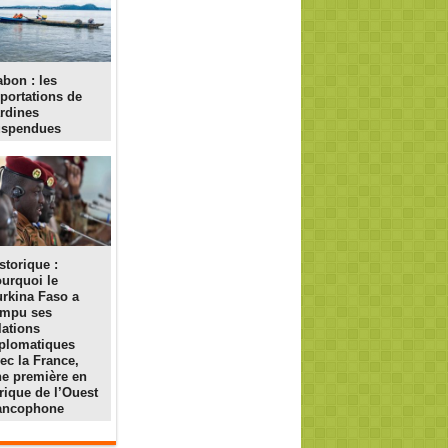
bon : les
portations de
rdines
uspendues
storique :
urquoi le
rkina Faso a
ompu ses
lations
plomatiques
ec la France,
e première en
rique de l’Ouest
rancophone