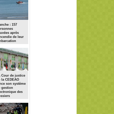
nche : 157
ersonnes
uvées après
incendie de leur
barcation
 Cour de justice
e la CEDEAO
nce son système
 gestion
ectronique des
ssiers