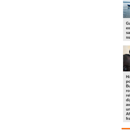
Ga
ex
sa
s
Hi
po
Bu
r
re
di
av
un
Af
f