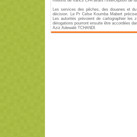
millions de francs CFA avant l’interception de 
Les services des pêches, des douanes et du c
décision. Le Pr Celse Koumba Mabert précise
Les autorités prévoient de cartographier les 
dérogations pourront ensuite être accordées dan
Aziz Adewalè TCHANDI.