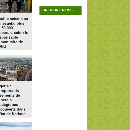
BREAKING NEWS
uble séisme au
nezuela: plus
 50 000
sparus, selon le
sponsable
manitaire de
ONU
geria :
importants
sements de
nerais
ratégiques
couverts dans
État de Kaduna