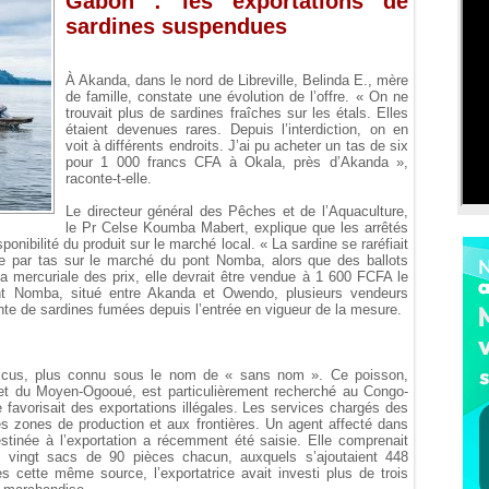
Gabon : les exportations de
sardines suspendues
À Akanda, dans le nord de Libreville, Belinda E., mère
de famille, constate une évolution de l’offre. « On ne
trouvait plus de sardines fraîches sur les étals. Elles
étaient devenues rares. Depuis l’interdiction, on en
voit à différents endroits. J’ai pu acheter un tas de six
pour 1 000 francs CFA à Okala, près d’Akanda »,
raconte-t-elle.
Le directeur général des Pêches et de l’Aquaculture,
le Pr Celse Koumba Mabert, explique que les arrêtés
onibilité du produit sur le marché local. « La sardine se raréfiait
ue par tas sur le marché du pont Nomba, alors que des ballots
la mercuriale des prix, elle devrait être vendue à 1 600 FCFA le
ont Nomba, situé entre Akanda et Owendo, plusieurs vendeurs
te de sardines fumées depuis l’entrée en vigueur de la mesure.
iloticus, plus connu sous le nom de « sans nom ». Ce poisson,
et du Moyen-Ogooué, est particulièrement recherché au Congo-
 favorisait des exportations illégales. Les services chargés des
les zones de production et aux frontières. Un agent affecté dans
stinée à l’exportation a récemment été saisie. Elle comprenait
s vingt sacs de 90 pièces chacun, auxquels s’ajoutaient 448
 cette même source, l’exportatrice avait investi plus de trois