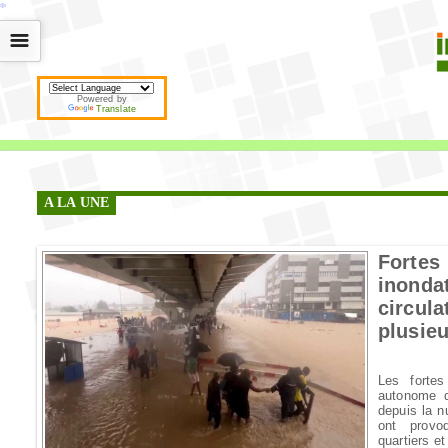
*
*
*
*
*
*
*
*
*
*
*
*
*
*
*
*
*
*
*
*
*
*
*
*
*
*
*
*
*
*
*
*
*
*
*
*
☰
Powered by
Translate
A LA UNE
Fortes
inond
circu
plusieu
Les fortes
autonome d
depuis la n
ont provo
quartiers et