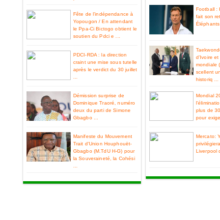
Football 
Fête de l’indépendance à
fait son re
Yopougon / En attendant
Éléphants 
le Ppa-Ci Bictogo obtient le
soutien du Pdci e ...
Taekwondo
PDCI-RDA : la direction
d’Ivoire e
craint une mise sous tutelle
mondiale 
après le verdict du 30 juillet
scellent u
...
historiq ...
Démission surprise de
Mondial 2
Dominique Traoré, numéro
l'éliminat
deux du parti de Simone
plus de 3
Gbagbo ...
pour exiger
Manifeste du Mouvement
Mercato: 
Trait d'Union Houphouët-
privilégier
Gbagbo (M.TdU H-G) pour
Liverpool 
la Souveraineté, la Cohési
...