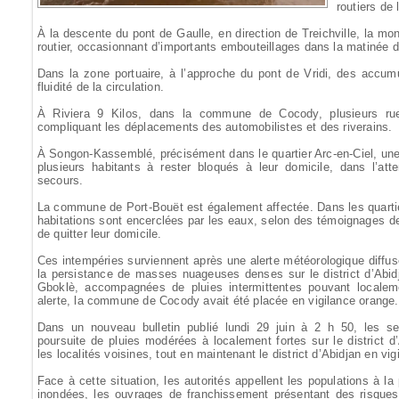
routiers de
À la descente du pont de Gaulle, en direction de Treichville, la mon
routier, occasionnant d’importants embouteillages dans la matinée d
Dans la zone portuaire, à l’approche du pont de Vridi, des accumu
fluidité de la circulation.
À Riviera 9 Kilos, dans la commune de Cocody, plusieurs ru
compliquant les déplacements des automobilistes et des riverains.
À Songon-Kassemblé, précisément dans le quartier Arc-en-Ciel, une
plusieurs habitants à rester bloqués à leur domicile, dans l’att
secours.
La commune de Port-Bouët est également affectée. Dans les quartie
habitations sont encerclées par les eaux, selon des témoignages de
de quitter leur domicile.
Ces intempéries surviennent après une alerte météorologique diffu
la persistance de masses nuageuses denses sur le district d’Abid
Gboklè, accompagnées de pluies intermittentes pouvant localeme
alerte, la commune de Cocody avait été placée en vigilance orange.
Dans un nouveau bulletin publié lundi 29 juin à 2 h 50, les s
poursuite de pluies modérées à localement fortes sur le district d
les localités voisines, tout en maintenant le district d’Abidjan en vig
Face à cette situation, les autorités appellent les populations à la
inondées, les ouvrages de franchissement présentant des risques