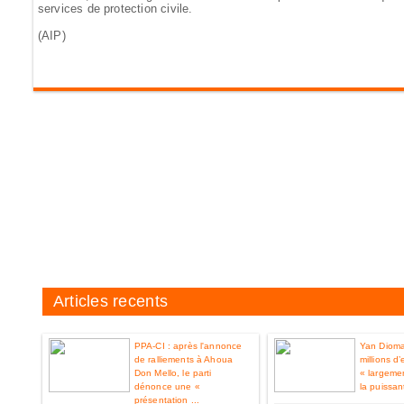
services de protection civile.
(AIP)
Articles recents
PPA-CI : après l'annonce
Yan Diom
de ralliements à Ahoua
millions d
Don Mello, le parti
« largemen
dénonce une «
la puissan
présentation ...