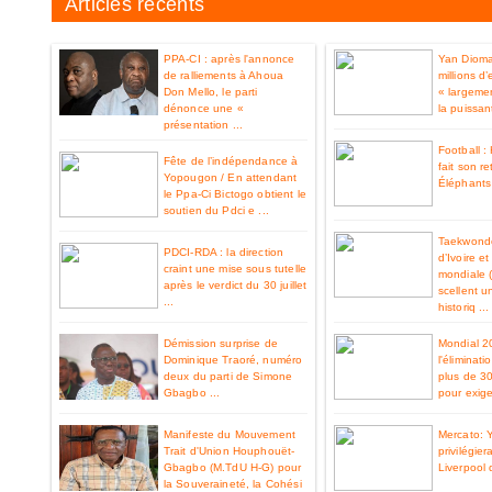
Articles recents
PPA-CI : après l'annonce
Yan Diom
de ralliements à Ahoua
millions d
Don Mello, le parti
« largemen
dénonce une «
la puissan
présentation ...
Football 
Fête de l’indépendance à
fait son re
Yopougon / En attendant
Éléphants 
le Ppa-Ci Bictogo obtient le
soutien du Pdci e ...
Taekwondo
PDCI-RDA : la direction
d’Ivoire e
craint une mise sous tutelle
mondiale 
après le verdict du 30 juillet
scellent u
...
historiq ...
Démission surprise de
Mondial 2
Dominique Traoré, numéro
l'éliminat
deux du parti de Simone
plus de 3
Gbagbo ...
pour exiger
Manifeste du Mouvement
Mercato: 
Trait d'Union Houphouët-
privilégier
Gbagbo (M.TdU H-G) pour
Liverpool 
la Souveraineté, la Cohési