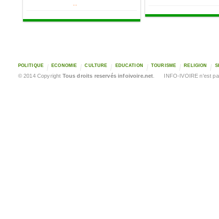
...
POLITIQUE
ECONOMIE
CULTURE
EDUCATION
TOURISME
RELIGION
S
© 2014 Copyright
Tous droits reservés infoivoire.net
. INFO-IVOIRE n'est pas 