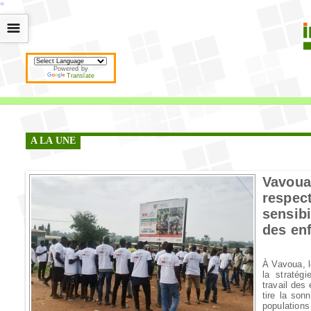
*
*
*
*
*
*
*
*
*
*
*
*
*
*
*
*
*
*
*
*
*
*
*
*
*
*
*
*
*
*
*
*
*
*
*
*
☰
Powered by
Translate
A LA UNE
Vavoua
respe
sensibi
des en
À Vavoua, l
la stratég
travail des
tire la son
population