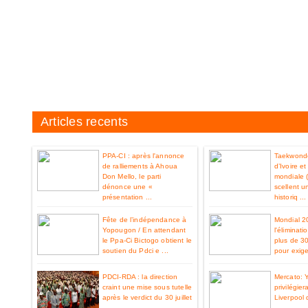
Articles recents
PPA-CI : après l'annonce
Taekwondo
de ralliements à Ahoua
d’Ivoire e
Don Mello, le parti
mondiale 
dénonce une «
scellent u
présentation ...
historiq ...
Fête de l’indépendance à
Mondial 2
Yopougon / En attendant
l'éliminat
le Ppa-Ci Bictogo obtient le
plus de 3
soutien du Pdci e ...
pour exiger
PDCI-RDA : la direction
Mercato: 
craint une mise sous tutelle
privilégier
après le verdict du 30 juillet
Liverpool 
...