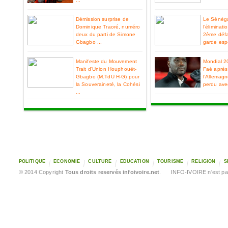
Démission surprise de
Le Sénéga
Dominique Traoré, numéro
l’éliminat
deux du parti de Simone
2ème défa
Gbagbo ...
garde espo
Manifeste du Mouvement
Mondial 2
Trait d'Union Houphouët-
Faé après 
Gbagbo (M.TdU H-G) pour
l’Allemag
la Souveraineté, la Cohési
perdu ave
...
POLITIQUE
ECONOMIE
CULTURE
EDUCATION
TOURISME
RELIGION
S
© 2014 Copyright
Tous droits reservés infoivoire.net
. INFO-IVOIRE n'est pas 