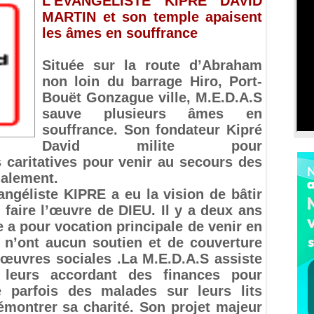
L’ÉVANGÉLISTE KIPRE DAVID
MARTIN et son temple apaisent
les âmes en souffrance
Située sur la route d’Abraham
non loin du barrage Hiro, Port-
Bouët Gonzague ville, M.E.D.A.S
sauve plusieurs âmes en
souffrance. Son fondateur Kipré
David milite pour
caritatives pour venir au secours des
ialement.
ngéliste KIPRE a eu la vision de bâtir
 faire l’œuvre de DIEU. Il y a deux ans
e a pour vocation principale de venir en
 n’ont aucun soutien et de couverture
 œuvres sociales .La M.E.D.A.S assiste
 leurs accordant des finances pour
e parfois des malades sur leurs lits
émontrer sa charité. Son projet majeur