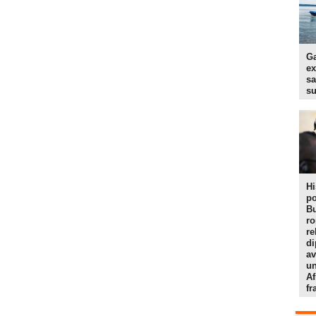
Ga
ex
sa
s
Hi
po
Bu
r
re
di
av
un
Af
f