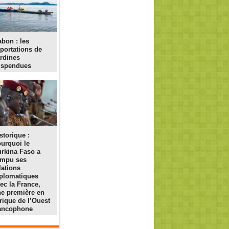
bon : les
portations de
rdines
uspendues
storique :
urquoi le
rkina Faso a
ompu ses
lations
plomatiques
ec la France,
e première en
rique de l’Ouest
rancophone