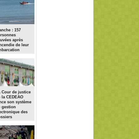
nche : 157
ersonnes
uvées après
incendie de leur
barcation
 Cour de justice
e la CEDEAO
nce son système
 gestion
ectronique des
ssiers