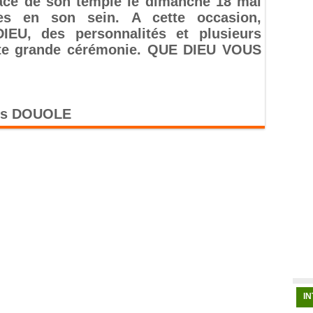
cace de son temple le dimanche 18 mai
es en son sein. A cette occasion,
EU, des personnalités et plusieurs
ette grande cérémonie. QUE DIEU VOUS
vis DOUOLE
I