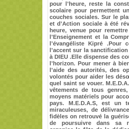
pour l’heure, reste la cons
scolaire pour permettent un
couches sociales. Sur le pla
et d’Action sociale à été r
heure, venue pour remettre
l’Enseignement et la Compr
l’évangéliste Kipré .Pour c
l’accent sur la sanctificatio
à DIEU .Elle dispense des co
l’horizon. Pour mener à bien
l’aide des autorités, des 
volontés pour aider les dés
quel saint se vouer. M.E.D.A
vêtements de tous genres,
moyens matériels pour accom
pays. M.E.D.A.S, est un t
miraculeuses, de délivranc
fidèles on retrouvé la guéri
de poursuivre dans sa no