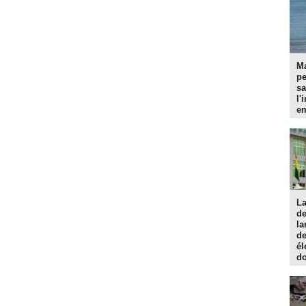
Ma
p
sa
l'
em
La
d
la
de
él
do