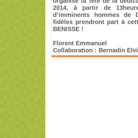
organise la fête de la dédi
2014, à partir de 13heur
d’imminents hommes de DI
fidèles prendront part à c
BENISSE !
Florent Emmanuel
Collaboration : Bernadin El