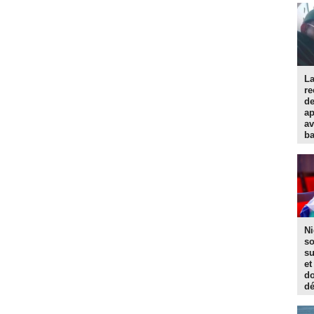
La
re
d
ap
av
ba
Ni
so
su
et
do
dé