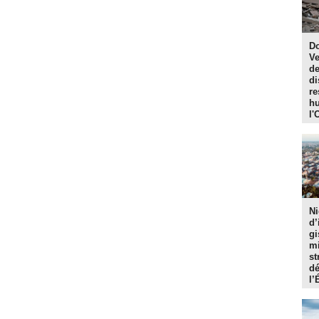
Do
Ve
de
di
re
hu
l'
Ni
d’
gi
mi
st
dé
l’