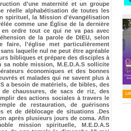
truction d’une maternité et un groupe
e réelle alphabétisation de toutes les
n spirituel, la Mission d’évangélisation
évélée comme une Église de la dernière
 en ordre tout ce qui ne va pas avec
éhension de la parole de DIEU, selon
e faire, l’église met particulièrement
n sans laquelle nul ne peut être agréable
urs bibliques et prépare des disciples à
 sa noble mission, M.E.D.A.S sollicite
opérateurs économiques et des bonnes
œuvrés et malades qui ne savent plus à
.S a besoin de matériels, de bibles, des
 de chaussures, de sacs de riz, des
LI
plir des actions sociales à travers le
emple de restauration, de guérisons
es et de déblocage de situations .Des
son après plusieurs jours de coma. Afin
ble mission spirituelle, M.E.D.A.S