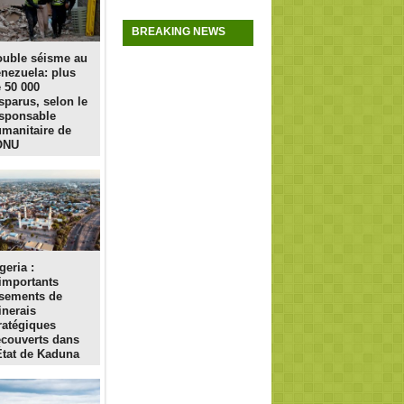
BREAKING NEWS
uble séisme au
nezuela: plus
 50 000
sparus, selon le
sponsable
manitaire de
ONU
geria :
importants
sements de
nerais
ratégiques
couverts dans
État de Kaduna