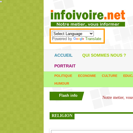
*
*
*
*
*
*
*
*
*
*
*
*
*
*
*
*
*
*
*
*
*
*
*
*
*
*
*
*
*
*
*
*
*
*
*
*
Powered by
Translate
ACCUEIL
QUI SOMMES NOUS ?
PORTRAIT
POLITIQUE
ECONOMIE
CULTURE
EDUC
HUMOUR
Flash info
RELIGION