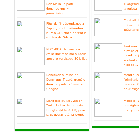
Don Mello, le parti
« largemen
dénonce une «
la puissan
présentation ...
Football 
Fête de l’indépendance à
fait son re
Yopougon / En attendant
Éléphants 
le Ppa-Ci Bictogo obtient le
soutien du Pdci e ...
Taekwondo
PDCI-RDA : la direction
d’Ivoire e
craint une mise sous tutelle
mondiale 
après le verdict du 30 juillet
scellent u
...
historiq ...
Démission surprise de
Mondial 2
Dominique Traoré, numéro
l'éliminat
deux du parti de Simone
plus de 3
Gbagbo ...
pour exiger
Manifeste du Mouvement
Mercato: 
Trait d'Union Houphouët-
privilégier
Gbagbo (M.TdU H-G) pour
Liverpool 
la Souveraineté, la Cohési
...