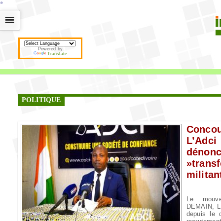
*
*
*
*
*
*
*
*
*
*
*
*
*
*
*
*
*
*
*
*
*
*
*
*
*
*
*
*
*
*
*
*
*
*
*
*
☰
Powered by
Translate
POLITIQUE
Conco
L’Adc
dénonc
»trans
milita
Le mouve
DEMAIN, L
depuis le 