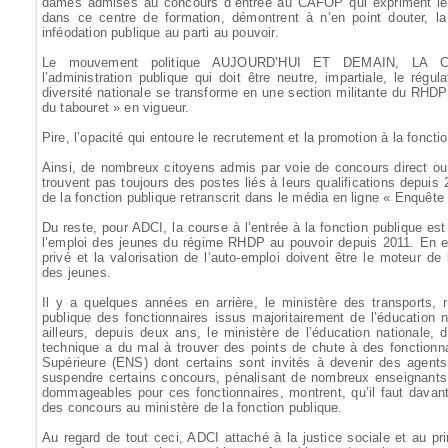
dames admises au concours d’entrée au CAFOP qui expriment leur g
dans ce centre de formation, démontrent à n’en point douter, la p
inféodation publique au parti au pouvoir.
Le mouvement politique AUJOURD’HUI ET DEMAIN, LA CÔ
l’administration publique qui doit être neutre, impartiale, le régul
diversité nationale se transforme en une section militante du RHDP a
du tabouret » en vigueur.
Pire, l’opacité qui entoure le recrutement et la promotion à la fonctio
Ainsi, de nombreux citoyens admis par voie de concours direct ou
trouvent pas toujours des postes liés à leurs qualifications depui
de la fonction publique retranscrit dans le média en ligne « Enquête
Du reste, pour ADCI, la course à l’entrée à la fonction publique est
l’emploi des jeunes du régime RHDP au pouvoir depuis 2011. En ef
privé et la valorisation de l’auto-emploi doivent être le moteur de l
des jeunes.
Il y a quelques années en arrière, le ministère des transports, r
publique des fonctionnaires issus majoritairement de l’éducation n
ailleurs, depuis deux ans, le ministère de l’éducation nationale, 
technique a du mal à trouver des points de chute à des fonctionn
Supérieure (ENS) dont certains sont invités à devenir des agent
suspendre certains concours, pénalisant de nombreux enseignants. 
dommageables pour ces fonctionnaires, montrent, qu’il faut davant
des concours au ministère de la fonction publique.
Au regard de tout ceci, ADCI attaché à la justice sociale et au pr