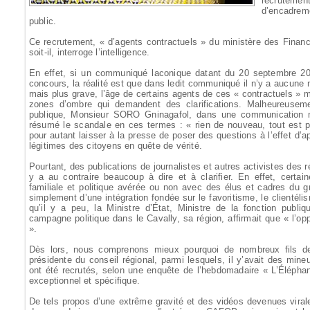
recrutem
d’encadre
public.
Ce recrutement, « d’agents contractuels » du ministère des Finan
soit-il, interroge l’intelligence.
En effet, si un communiqué laconique datant du 20 septembre 202
concours, la réalité est que dans ledit communiqué il n’y a aucune m
mais plus grave, l’âge de certains agents de ces « contractuels » 
zones d’ombre qui demandent des clarifications. Malheureusemen
publique, Monsieur SORO Gninagafol, dans une communication mi
résumé le scandale en ces termes : « rien de nouveau, tout est pa
pour autant laisser à la presse de poser des questions à l’effet d
légitimes des citoyens en quête de vérité.
Pourtant, des publications de journalistes et autres activistes des 
y a au contraire beaucoup à dire et à clarifier. En effet, certain
familiale et politique avérée ou non avec des élus et cadres du gr
simplement d’une intégration fondée sur le favoritisme, le clienté
qu’il y a peu, la Ministre d’État, Ministre de la fonction pu
campagne politique dans le Cavally, sa région, affirmait que « l’opp
».
Dès lors, nous comprenons mieux pourquoi de nombreux fils de 
présidente du conseil régional, parmi lesquels, il y’avait des min
ont été recrutés, selon une enquête de l’hebdomadaire « L’Éléph
exceptionnel et spécifique.
De tels propos d’une extrême gravité et des vidéos devenues viral