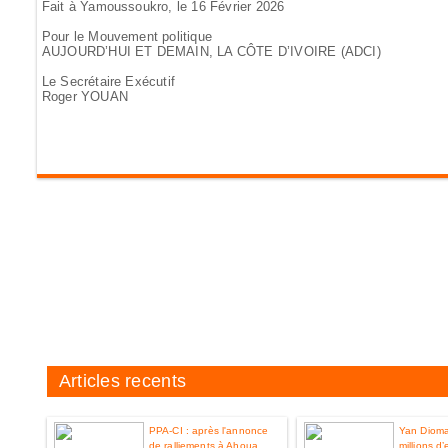
Fait à Yamoussoukro, le 16 Février 2026
Pour le Mouvement politique
AUJOURD’HUI ET DEMAIN, LA CÔTE D’IVOIRE (ADCI)
Le Secrétaire Exécutif
Roger YOUAN
Articles recents
PPA-CI : après l'annonce
Yan Diom
de ralliements à Ahoua
millions d