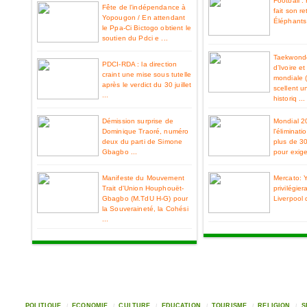
Football 
Fête de l’indépendance à
fait son re
Yopougon / En attendant
Éléphants 
le Ppa-Ci Bictogo obtient le
soutien du Pdci e ...
Taekwondo
PDCI-RDA : la direction
d’Ivoire e
craint une mise sous tutelle
mondiale 
après le verdict du 30 juillet
scellent u
...
historiq ...
Démission surprise de
Mondial 2
Dominique Traoré, numéro
l'éliminat
deux du parti de Simone
plus de 3
Gbagbo ...
pour exiger
Manifeste du Mouvement
Mercato: 
Trait d'Union Houphouët-
privilégier
Gbagbo (M.TdU H-G) pour
Liverpool 
la Souveraineté, la Cohési
...
POLITIQUE
ECONOMIE
CULTURE
EDUCATION
TOURISME
RELIGION
S