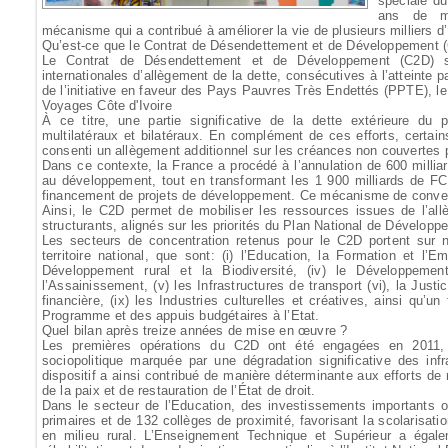
spéciale du
ans de m
mécanisme qui a contribué à améliorer la vie de plusieurs milliers d’
Qu’est-ce que le Contrat de Désendettement et de Développement 
Le Contrat de Désendettement et de Développement (C2D) s’i
internationales d’allègement de la dette, consécutives à l’atteinte 
de l’initiative en faveur des Pays Pauvres Très Endettés (PPTE), le
Voyages Côte d'Ivoire
À ce titre, une partie significative de la dette extérieure du
multilatéraux et bilatéraux. En complément de ces efforts, certai
consenti un allègement additionnel sur les créances non couvertes p
Dans ce contexte, la France a procédé à l’annulation de 600 milli
au développement, tout en transformant les 1 900 milliards de F
financement de projets de développement. Ce mécanisme de conver
Ainsi, le C2D permet de mobiliser les ressources issues de l’allè
structurants, alignés sur les priorités du Plan National de Développ
Les secteurs de concentration retenus pour le C2D portent sur neu
territoire national, que sont: (i) l’Education, la Formation et l’Empl
Développement rural et la Biodiversité, (iv) le Développement
l’Assainissement, (v) les Infrastructures de transport (vi), la Justic
financière, (ix) les Industries culturelles et créatives, ainsi qu’u
Programme et des appuis budgétaires à l’Etat.
Quel bilan après treize années de mise en œuvre ?
Les premières opérations du C2D ont été engagées en 2011, 
sociopolitique marquée par une dégradation significative des infr
dispositif a ainsi contribué de manière déterminante aux efforts de 
de la paix et de restauration de l’État de droit.
Dans le secteur de l’Education, des investissements importants o
primaires et de 132 collèges de proximité, favorisant la scolarisa
en milieu rural. L’Enseignement Technique et Supérieur a égale