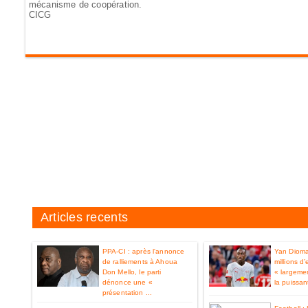
mécanisme de coopération.
CICG
Articles recents
PPA-CI : après l'annonce
Yan Diom
de ralliements à Ahoua
millions d
Don Mello, le parti
« largemen
dénonce une «
la puissan
présentation ...