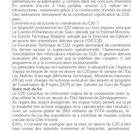
performances académiques, y compris dans les concours internatio
En matière d’accès à l’eau potable, environ 1,5 million de 
infrastructures, notamment grâce à la construction d’unités de produc
Ces réalisations témoignent de la contribution significative du C2
pays.
Comment est structurée la coordination du C2D ?
Le dispositif institutionnel du C2D repose sur trois organes principau
Le Comité d’Orientation et de Suivi, présidé par le Premier Ministre 
Le Comité Technique Bilatéral, présidé par le Directeur de Cabinet
en œuvre des orientations définies par le COS-C2D ;
Le Secrétariat Technique du C2D, organe permanent de coordination
Ce dernier assure la supervision opérationnelle, l’harmonisation 
consolidation des informations relatives au C2D, la gestion administr
évaluation des projets, ainsi que la reddition des comptes. Il ve
programme et à la communication institutionnelle.
Le partenaire français est représenté dans le dispositif par l’Age
d’appui technique de mise en œuvre du C2D pour le compte de l’Eta
Les Maîtres d’ouvrage (Ministères techniques, Ministères transver
d’Etat) sont chargés de la bonne exécution des projets et programme
de Coordination de Projets (UCP) et des Cellules de Suivi de Proje
Votre mot de fin
Le C2D constitue un instrument majeur de la coopération entre la 
d’accélérer la mise en œuvre du Plan National de Développement.
Au regard des acquis enregistrés, les enjeux futurs portent sur la pé
la durabilité des actions engagées et la capitalisation des résultats
Avec un volume global de 1902 milliards de FCFA mobilisés, le C
conditions de vie des populations et a contribué de manière substa
sociale de la Côte d’Ivoire.
Enfin, il convient de souligner que la mise en œuvre du C2D a bén
haut niveau des autorités ivoiriennes et françaises, garantissant 