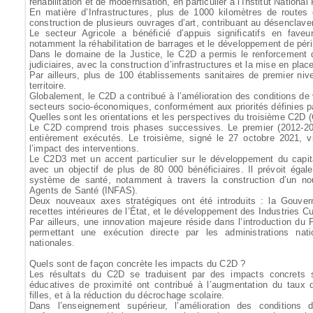
réhabilitation et de modernisation, en particulier à l’Institut Nation
En matière d’Infrastructures, plus de 1000 kilomètres de routes
construction de plusieurs ouvrages d’art, contribuant au désenclav
Le secteur Agricole a bénéficié d’appuis significatifs en faveu
notamment la réhabilitation de barrages et le développement de péri
Dans le domaine de la Justice, le C2D a permis le renforcement 
judiciaires, avec la construction d’infrastructures et la mise en place
Par ailleurs, plus de 100 établissements sanitaires de premier niv
territoire.
Globalement, le C2D a contribué à l’amélioration des conditions de
secteurs socio-économiques, conformément aux priorités définies 
Quelles sont les orientations et les perspectives du troisième C2D
Le C2D comprend trois phases successives. Le premier (2012-20
entièrement exécutés. Le troisième, signé le 27 octobre 2021, vi
l’impact des interventions.
Le C2D3 met un accent particulier sur le développement du capita
avec un objectif de plus de 80 000 bénéficiaires. Il prévoit éga
système de santé, notamment à travers la construction d’un nou
Agents de Santé (INFAS).
Deux nouveaux axes stratégiques ont été introduits : la Gouvern
recettes intérieures de l’État, et le développement des Industries Cu
Par ailleurs, une innovation majeure réside dans l’introduction d
permettant une exécution directe par les administrations nat
nationales.
Quels sont de façon concrète les impacts du C2D ?
Les résultats du C2D se traduisent par des impacts concrets su
éducatives de proximité ont contribué à l’augmentation du taux 
filles, et à la réduction du décrochage scolaire.
Dans l’enseignement supérieur, l’amélioration des conditions 