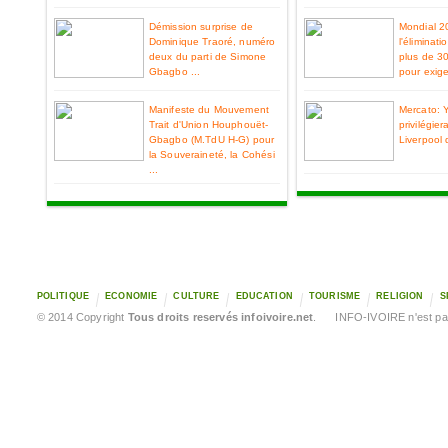
Démission surprise de
Mondial 2
Dominique Traoré, numéro
l'éliminat
deux du parti de Simone
plus de 3
Gbagbo ...
pour exiger
Manifeste du Mouvement
Mercato: 
Trait d'Union Houphouët-
privilégier
Gbagbo (M.TdU H-G) pour
Liverpool 
la Souveraineté, la Cohési
...
POLITIQUE
ECONOMIE
CULTURE
EDUCATION
TOURISME
RELIGION
S
© 2014 Copyright
Tous droits reservés infoivoire.net
. INFO-IVOIRE n'est pas 