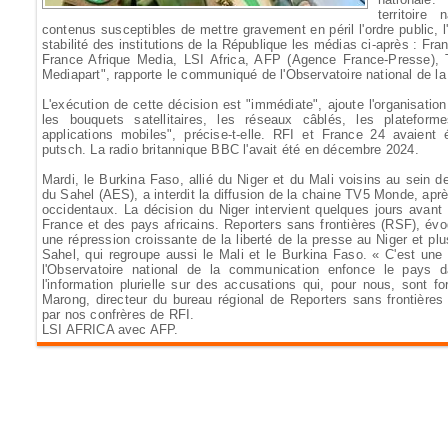
territoire
contenus susceptibles de mettre gravement en péril l'ordre public, l'
stabilité des institutions de la République les médias ci-après : Fra
France Afrique Media, LSI Africa, AFP (Agence France-Presse),
Mediapart", rapporte le communiqué de l'Observatoire national de 
L'exécution de cette décision est "immédiate", ajoute l'organisati
les bouquets satellitaires, les réseaux câblés, les plateform
applications mobiles", précise-t-elle. RFI et France 24 avaient
putsch. La radio britannique BBC l'avait été en décembre 2024.
Mardi, le Burkina Faso, allié du Niger et du Mali voisins au sein de
du Sahel (AES), a interdit la diffusion de la chaine TV5 Monde, ap
occidentaux. La décision du Niger intervient quelques jours avan
France et des pays africains. Reporters sans frontières (RSF), évo
une répression croissante de la liberté de la presse au Niger et pl
Sahel, qui regroupe aussi le Mali et le Burkina Faso. « C'est une
l'Observatoire national de la communication enfonce le pays 
l'information plurielle sur des accusations qui, pour nous, sont 
Marong, directeur du bureau régional de Reporters sans frontières 
par nos confrères de RFI.
LSI AFRICA avec AFP.