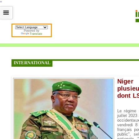
*
*
*
*
*
*
*
*
*
*
*
*
*
*
*
*
*
*
*
*
*
*
*
*
*
*
*
*
*
*
*
*
*
*
*
*
☰
Powered by
Translate
INTERNATIONAL
Niger
plusie
dont L
Le régime m
juillet 202
occidentau
vendredi 8
français po
public", s
nationale.