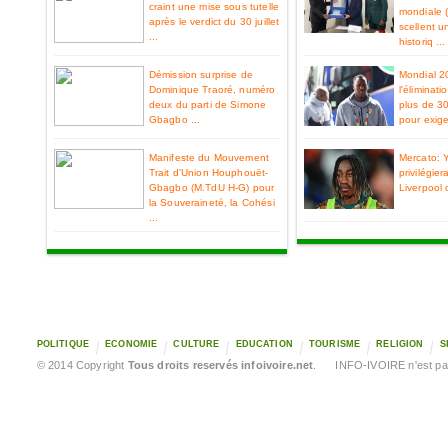
craint une mise sous tutelle
mondiale 
après le verdict du 30 juillet
scellent u
...
historiq ...
Démission surprise de
Mondial 2
Dominique Traoré, numéro
l'éliminat
deux du parti de Simone
plus de 3
Gbagbo ...
pour exiger
Manifeste du Mouvement
Mercato: 
Trait d'Union Houphouët-
privilégier
Gbagbo (M.TdU H-G) pour
Liverpool 
la Souveraineté, la Cohési
...
POLITIQUE
ECONOMIE
CULTURE
EDUCATION
TOURISME
RELIGION
S
© 2014 Copyright
Tous droits reservés infoivoire.net
. INFO-IVOIRE n'est pas 