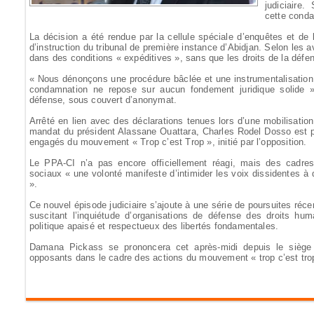
judiciaire
cette conda
La décision a été rendue par la cellule spéciale d’enquêtes et de 
d’instruction du tribunal de première instance d’Abidjan. Selon les 
dans des conditions « expéditives », sans que les droits de la défe
« Nous dénonçons une procédure bâclée et une instrumentalisation d
condamnation ne repose sur aucun fondement juridique solide 
défense, sous couvert d’anonymat.
Arrêté en lien avec des déclarations tenues lors d’une mobilisatio
mandat du président Alassane Ouattara, Charles Rodel Dosso est p
engagés du mouvement « Trop c’est Trop », initié par l’opposition.
Le PPA-CI n’a pas encore officiellement réagi, mais des cadre
sociaux « une volonté manifeste d’intimider les voix dissidentes à q
».
Ce nouvel épisode judiciaire s’ajoute à une série de poursuites réc
suscitant l’inquiétude d’organisations de défense des droits huma
politique apaisé et respectueux des libertés fondamentales.
Damana Pickass se prononcera cet après-midi depuis le siège
opposants dans le cadre des actions du mouvement « trop c’est tro