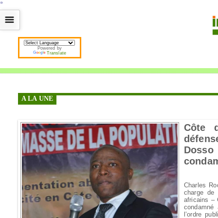
*
*
*
*
*
*
*
*
*
*
*
*
*
*
*
*
*
*
*
*
*
*
*
*
*
*
*
*
*
*
*
*
*
*
*
*
☰
Powered by
Translate
A LA UNE
Côte d
défen
Dos
condamn
Charles Rod
charge de 
africains –
condamné à
l’ordre pub