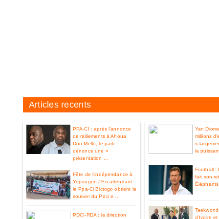
Articles recents
PPA-CI : après l'annonce
Yan Diom
de ralliements à Ahoua
millions d
Don Mello, le parti
« largemen
dénonce une «
la puissan
présentation ...
Football 
Fête de l’indépendance à
fait son re
Yopougon / En attendant
Éléphants 
le Ppa-Ci Bictogo obtient le
soutien du Pdci e ...
Taekwondo
PDCI-RDA : la direction
d’Ivoire e