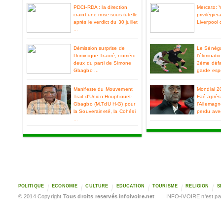
PDCI-RDA : la direction
Mercato: 
craint une mise sous tutelle
privilégier
après le verdict du 30 juillet
Liverpool 
...
Démission surprise de
Le Sénéga
Dominique Traoré, numéro
l’éliminat
deux du parti de Simone
2ème défa
Gbagbo ...
garde espo
Manifeste du Mouvement
Mondial 2
Trait d'Union Houphouët-
Faé après 
Gbagbo (M.TdU H-G) pour
l’Allemag
la Souveraineté, la Cohési
perdu ave
...
POLITIQUE
ECONOMIE
CULTURE
EDUCATION
TOURISME
RELIGION
S
© 2014 Copyright
Tous droits reservés infoivoire.net
. INFO-IVOIRE n'est pas 