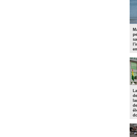
Ma
p
sa
l'
em
La
d
la
de
él
do