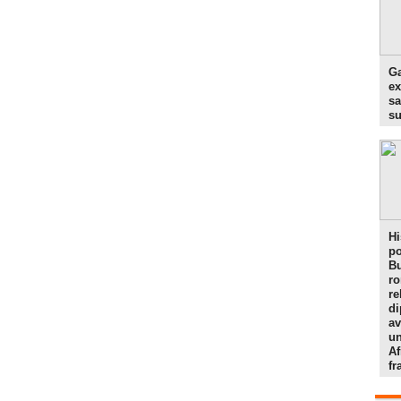
Ga
ex
sa
s
Hi
po
Bu
r
re
di
av
un
Af
f