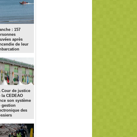
nche : 157
ersonnes
uvées après
incendie de leur
barcation
 Cour de justice
e la CEDEAO
nce son système
 gestion
ectronique des
ssiers