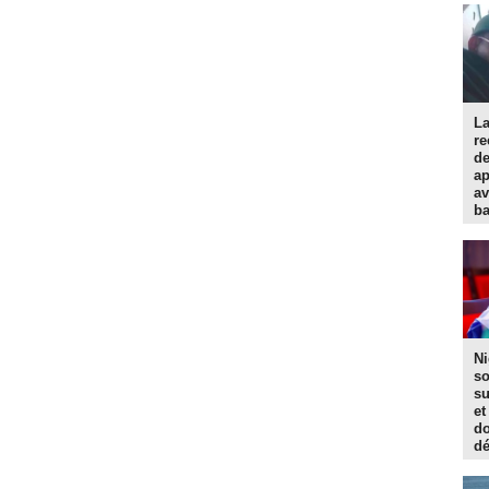
La
re
d
ap
av
ba
Ni
so
su
et
do
dé