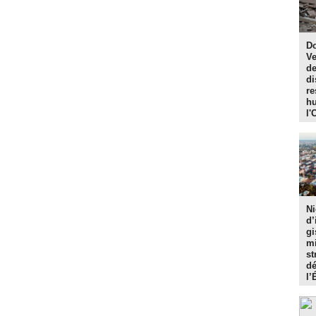
Do
Ve
de
di
re
hu
l'
Ni
d’
gi
mi
st
dé
l’