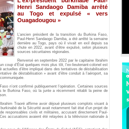
L’ex-président burkinabè Paul-
Henri Sandaogo Damiba arrêté
au Togo et expulsé « vers
Ouagadougou »
L’ancien président de la transition du Burkina Faso,
Paul-Henri Sandaogo Damiba, a été arrêté la semaine
dernière au Togo, pays où il vivait en exil depuis sa
chute en 2022, avant d’être expulsé, selon plusieurs
sources sécuritaires régionales.
Renversé en septembre 2022 par le capitaine Ibrahim
un coup d’État quelques mois plus tôt, l’ex-lieutenant-colonel est
è actuelles d’être impliqué dans des tentatives de déstabilisation
ntative de déstabilisation » avant d’être conduit à l’aéroport, sa
nt communiquée.
a Faso n’ont confirmé publiquement l’opération. Certaines sources
s le Burkina Faso, où la junte a récemment rétabli la peine de
son.
Ibrahim Traoré affirme avoir déjoué plusieurs complots visant à
 burkinabè de la Sécurité avait notamment fait état d’un projet de
de responsables civils et militaires, accusant directement Paul-
Ces accusations avaient été relayées à la télévision nationale à