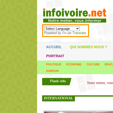
*
*
*
*
*
*
*
*
*
*
*
*
*
*
*
*
*
*
*
*
*
*
*
*
*
*
*
*
*
*
*
*
*
*
*
*
Powered by
Translate
ACCUEIL
QUI SOMMES NOUS ?
PORTRAIT
POLITIQUE
ECONOMIE
CULTURE
EDUC
HUMOUR
Flash info
INTERNATIONAL