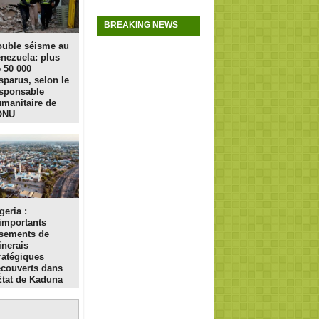
BREAKING NEWS
uble séisme au
nezuela: plus
 50 000
sparus, selon le
sponsable
manitaire de
ONU
geria :
importants
sements de
nerais
ratégiques
couverts dans
État de Kaduna