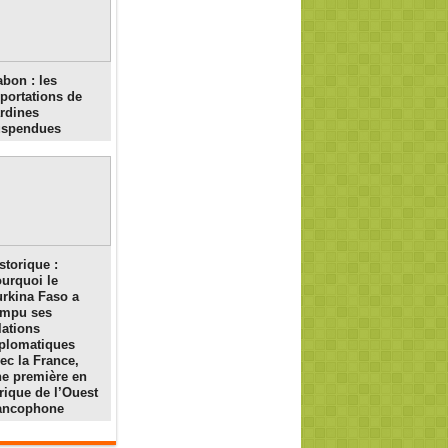
bon : les
portations de
rdines
uspendues
storique :
urquoi le
rkina Faso a
ompu ses
lations
plomatiques
ec la France,
e première en
rique de l’Ouest
rancophone