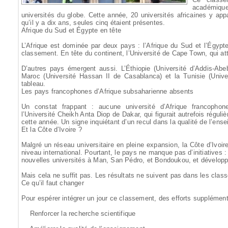
académiq
universités du globe. Cette année, 20 universités africaines y app
qu’il y a dix ans, seules cinq étaient présentes.
Afrique du Sud et Égypte en tête
L’Afrique est dominée par deux pays : l’Afrique du Sud et l’Égypt
classement. En tête du continent, l’Université de Cape Town, qui at
D’autres pays émergent aussi. L’Éthiopie (Université d’Addis-Abe
Maroc (Université Hassan II de Casablanca) et la Tunisie (Unive
tableau.
Les pays francophones d’Afrique subsaharienne absents
Un constat frappant : aucune université d’Afrique francopho
l’Université Cheikh Anta Diop de Dakar, qui figurait autrefois régu
cette année. Un signe inquiétant d’un recul dans la qualité de l’ens
Et la Côte d’Ivoire ?
Malgré un réseau universitaire en pleine expansion, la Côte d’Ivoir
niveau international. Pourtant, le pays ne manque pas d’initiatives 
nouvelles universités à Man, San Pédro, et Bondoukou, et développ
Mais cela ne suffit pas. Les résultats ne suivent pas dans les cla
Ce qu’il faut changer
Pour espérer intégrer un jour ce classement, des efforts supplément
Renforcer la recherche scientifique