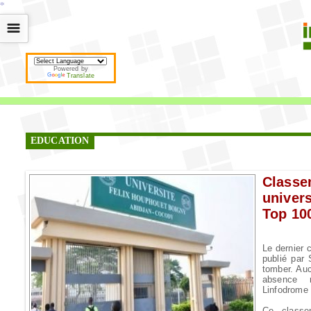
*
*
*
*
*
*
*
*
*
*
*
*
*
*
*
*
*
*
*
*
*
*
*
*
*
*
*
*
*
*
*
*
*
*
*
*
☰
Powered by
Translate
EDUCATION
Class
univer
Top 10
Le dernier 
publié par
tomber. Auc
absence 
Linfodrome 
Ce classe