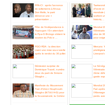
PPA-CI : après l'annonce
Taekwondo
de ralliements à Ahoua
d’Ivoire e
Don Mello, le parti
mondiale 
dénonce une «
scellent u
présentation ...
historiq ...
Fête de l’indépendance à
Mondial 2
Yopougon / En attendant
l'éliminat
le Ppa-Ci Bictogo obtient le
plus de 3
soutien du Pdci e ...
pour exiger
PDCI-RDA : la direction
Mercato: 
craint une mise sous tutelle
privilégier
après le verdict du 30 juillet
Liverpool 
...
Démission surprise de
Le Sénéga
Dominique Traoré, numéro
l’éliminat
deux du parti de Simone
2ème défa
Gbagbo ...
garde espo
Manifeste du Mouvement
Mondial 2
Trait d'Union Houphouët-
Faé après 
Gbagbo (M.TdU H-G) pour
l’Allemag
la Souveraineté, la Cohési
perdu ave
...