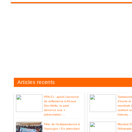
Articles recents
PPA-CI : après l'annonce
Taekwondo
de ralliements à Ahoua
d’Ivoire e
Don Mello, le parti
mondiale 
dénonce une «
scellent u
présentation ...
historiq ...
Fête de l’indépendance à
Mondial 2
Yopougon / En attendant
l'éliminat