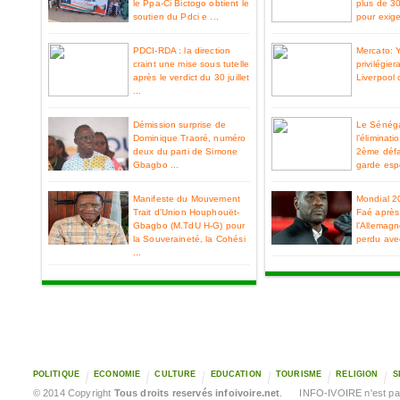
le Ppa-Ci Bictogo obtient le
plus de 3
soutien du Pdci e ...
pour exiger
PDCI-RDA : la direction
Mercato: 
craint une mise sous tutelle
privilégier
après le verdict du 30 juillet
Liverpool 
...
Démission surprise de
Le Sénéga
Dominique Traoré, numéro
l’éliminat
deux du parti de Simone
2ème défa
Gbagbo ...
garde espo
Manifeste du Mouvement
Mondial 2
Trait d'Union Houphouët-
Faé après 
Gbagbo (M.TdU H-G) pour
l’Allemag
la Souveraineté, la Cohési
perdu ave
...
POLITIQUE
ECONOMIE
CULTURE
EDUCATION
TOURISME
RELIGION
S
© 2014 Copyright
Tous droits reservés infoivoire.net
. INFO-IVOIRE n'est pas 