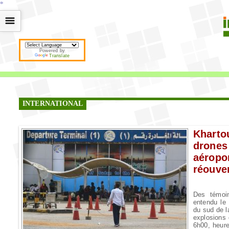
*
*
*
*
*
*
*
*
*
*
*
*
*
*
*
*
*
*
*
*
*
*
*
*
*
*
*
*
*
*
*
*
*
*
*
*
☰
Powered by
Translate
INTERNATIONAL
Khart
dron
aéropo
réouve
Des témoin
entendu le
du sud de l
explosions 
6h00, heure