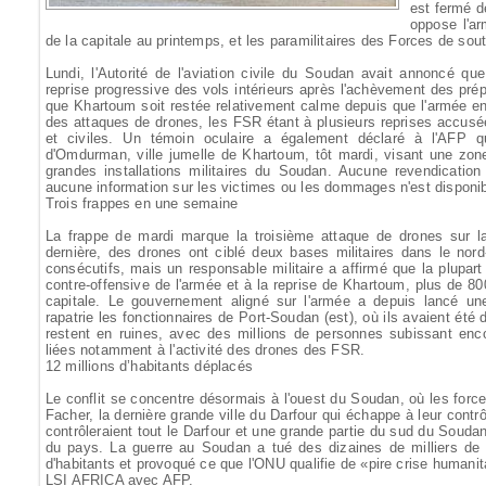
est fermé de
oppose l'ar
de la capitale au printemps, et les paramilitaires des Forces de sou
Lundi, l'Autorité de l'aviation civile du Soudan avait annoncé que
reprise progressive des vols intérieurs après l'achèvement des prép
que Khartoum soit restée relativement calme depuis que l'armée en a
des attaques de drones, les FSR étant à plusieurs reprises accusées
et civiles. Un témoin oculaire a également déclaré à l'AFP q
d'Omdurman, ville jumelle de Khartoum, tôt mardi, visant une zone
grandes installations militaires du Soudan. Aucune revendication
aucune information sur les victimes ou les dommages n'est disponib
Trois frappes en une semaine
La frappe de mardi marque la troisième attaque de drones sur 
dernière, des drones ont ciblé deux bases militaires dans le no
consécutifs, mais un responsable militaire a affirmé que la plupart 
contre-offensive de l'armée et à la reprise de Khartoum, plus de 8
capitale. Le gouvernement aligné sur l'armée a depuis lancé u
rapatrie les fonctionnaires de Port-Soudan (est), où ils avaient ét
restent en ruines, avec des millions de personnes subissant enc
liées notamment à l'activité des drones des FSR.
12 millions d’habitants déplacés
Le conflit se concentre désormais à l'ouest du Soudan, où les for
Facher, la dernière grande ville du Darfour qui échappe à leur contrôl
contrôleraient tout le Darfour et une grande partie du sud du Soudan, 
du pays. La guerre au Soudan a tué des dizaines de milliers de 
d'habitants et provoqué ce que l'ONU qualifie de «pire crise humani
LSI AFRICA avec AFP.